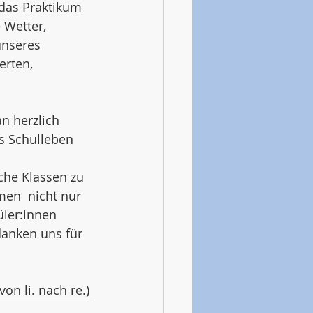
 das Praktikum 
 Wetter, 
nseres  
rten, 
n herzlich 
s Schulleben 
he Klassen zu  
en  nicht nur 
ler:innen 
anken uns für 
n li. nach re.)