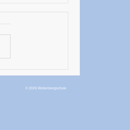
merfest und Levi-Hess-
is
© 2026 Wollenbergschule