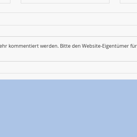
mehr kommentiert werden. Bitte den Website-Eigentümer für
Erasmus+: Erste spanische
Som
Austauschgruppe zu Gast in
Pre
Wetter