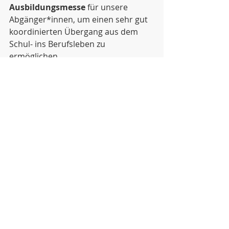
Ausbildungsmesse
 für unsere 
Abgänger*innen, um einen sehr gut 
koordinierten Übergang aus dem 
Schul- ins Berufsleben zu 
ermöglichen.
Ihnen und Ihren Familien wünsche 
ich im Namen der gesamten 
Schulgemeinde ein besinnliches 
Weihnachtsfest, einen ruhigen 
Jahresausklang sowie viel Erfolg und 
Zufriedenheit im kommenden Jahr. 
Bleiben Sie gesund.
Mit freundlichen Grüßen