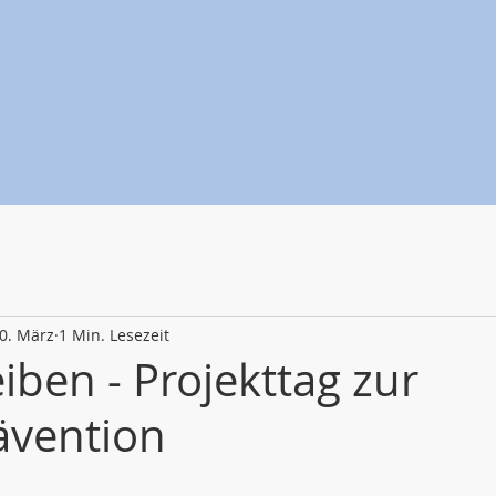
0. März
1 Min. Lesezeit
eiben - Projekttag zur
ävention