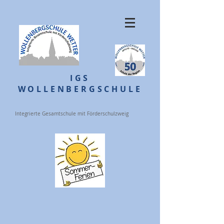
IGS
WOLLENBERGSCHULE
Integrierte Gesamtschule mit Förderschulzweig