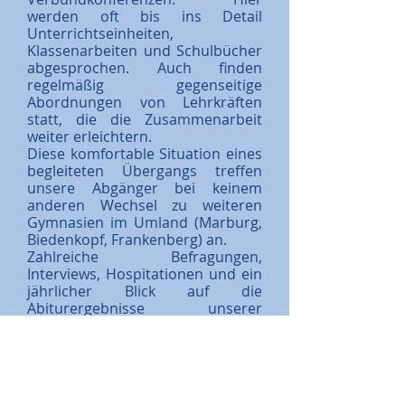
werden oft bis ins Detail
Unterrichtseinheiten,
Klassenarbeiten und Schulbücher
abgesprochen. Auch finden
regelmäßig gegenseitige
Abordnungen von Lehrkräften
statt, die die Zusammenarbeit
weiter erleichtern.
Diese komfortable Situation eines
begleiteten Übergangs treffen
unsere Abgänger bei keinem
anderen Wechsel zu weiteren
Gymnasien im Umland (Marburg,
Biedenkopf, Frankenberg) an.
Zahlreiche Befragungen,
Interviews, Hospitationen und ein
jährlicher Blick auf die
Abiturergebnisse unserer
Absolventen geben uns hierbei
Recht: Die WSW und das
Philippinum arbeiten im Verbund
schon seit Jahren erfolgreich
zusammen. Unterstützt wird dies