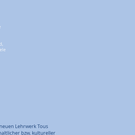
e
d,
ele
 neuen Lehrwerk Tous
tlicher bzw. kultureller