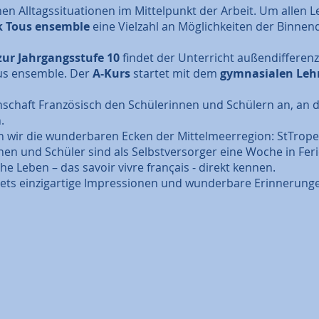
en Alltagssituationen im Mittelpunkt der Arbeit. Um allen 
 Tous ensemble
eine Vielzahl an Möglichkeiten der Binnend
zur Jahrgangsstufe 10
findet der Unterricht außendifferenzi
us ensemble. Der
A-Kurs
startet mit dem
gymnasialen Lehr
achschaft Französisch den Schülerinnen und Schülern an, an 
.
 wir die wunderbaren Ecken der Mittelmeerregion: StTrope
nnen und Schüler sind als Selbstversorger eine Woche in F
e Leben – das savoir vivre franҁais - direkt kennen.
 stets einzigartige Impressionen und wunderbare Erinnerunge