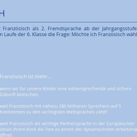
H
 Französisch als 2. Fremdsprache ab der Jahrgangsstufe 7
m Laufe der 6. Klasse die Frage: Möchte ich Französisch wä
Französisch ist mehr…
wenn wir für unsere Kinder eine vielversprechende und sichere
Zukunft wünschen.
weil Französisch mit nahezu 280 Millionen Sprechern auf 5
Kontinenten zu den wichtigsten Weltsprachen zählt!
weil Französisch als wichtige Partnersprache in der Europäischen
Union ihrem Kind die Tore zu einem der dynamischsten Arbeitsmä
öffnet.