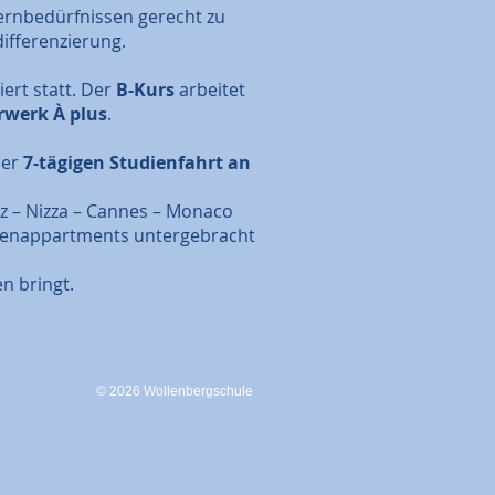
Lernbedürfnissen gerecht zu
ifferenzierung.
ert statt. Der
B-Kurs
arbeitet
werk À plus
.
der
7-tägigen Studienfahrt an
z – Nizza – Cannes – Monaco
erienappartments untergebracht
n bringt.
© 2026 Wollenbergschule