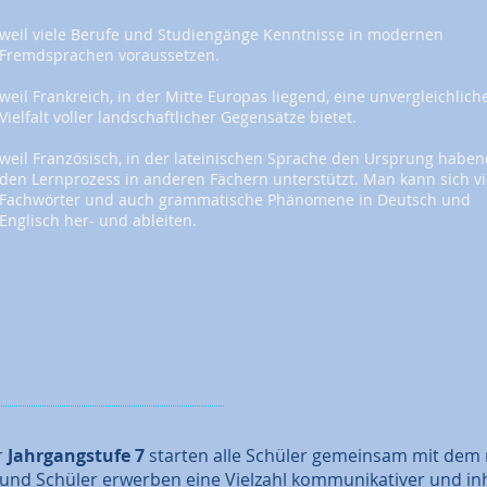
weil viele Berufe und Studiengänge Kenntnisse in modernen
Fremdsprachen voraussetzen.
weil Frankreich, in der Mitte Europas liegend, eine unvergleichlich
Vielfalt voller landschaftlicher Gegensätze bietet.
weil Französisch, in der lateinischen Sprache den Ursprung haben
den Lernprozess in anderen Fächern unterstützt. Man kann sich vi
Fachwörter und auch grammatische Phänomene in Deutsch und
Englisch her- und ableiten.
r
Jahrgangstufe 7
starten alle Schüler gemeinsam mit dem
nd Schüler erwerben eine Vielzahl kommunikativer und inhal