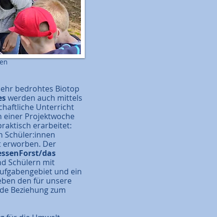
ten
sehr bedrohtes Biotop
es
werden auch mittels
haftliche Unterricht
n einer Projektwoche
raktisch erarbeitet:
n Schüler:innen
t erworben. Der
ssenForst/das
d Schülern mit
Aufgabengebiet und ein
leben den für unsere
nde Beziehung zum