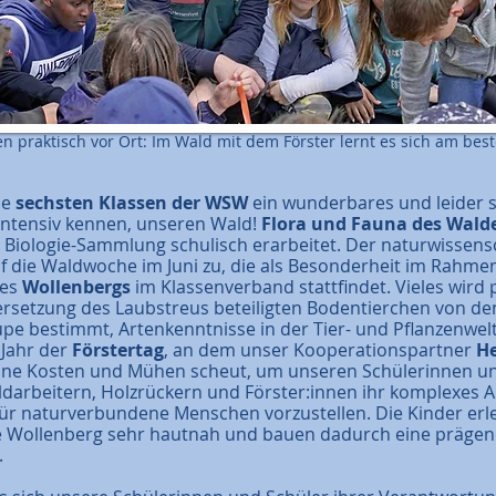
n praktisch vor Ort: Im Wald mit dem Förster lernt es sich am bes
ie
sechsten Klassen der WSW
ein wunderbares und leider 
 intensiv kennen, unseren Wald!
Flora und Fauna des Wald
Biologie-Sammlung schulisch erarbeitet. Der naturwissensc
uf die Waldwoche im Juni zu, die als Besonderheit im Rahme
des
Wollenbergs
im Klassenverband stattfindet. Vieles wird p
ersetzung des Laubstreus beteiligten Bodentierchen von de
pe bestimmt, Artenkenntnisse in der Tier- und Pflanzenwel
 Jahr der
Förstertag
, an dem unser Kooperationspartner
He
ine Kosten und Mühen scheut, um unseren Schülerinnen un
darbeitern, Holzrückern und Förster:innen ihr komplexes 
d für naturverbundene Menschen vorzustellen. Die Kinder er
Wollenberg sehr hautnah und bauen dadurch eine präge
.