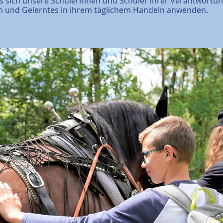
ss sich unsere Schülerinnen und Schüler ihrer Verantwortun
 und Gelerntes in ihrem täglichem Handeln anwenden.